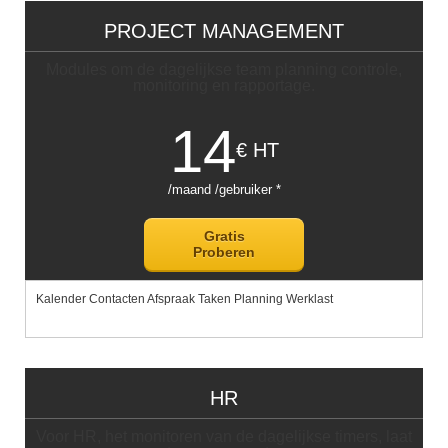
PROJECT MANAGEMENT
Modules om de dagelijkse team planning controle,
monitoring en rapportage.
14
€ HT
/maand /gebruiker *
Gratis
Proberen
Kalender Contacten Afspraak Taken Planning Werklast
HR
Voor HR, het monitoren van de dagelijkse timers, laat