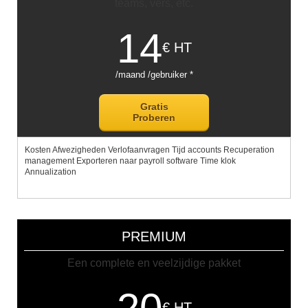
teams, vers, etc.
14
€ HT
/maand /gebruiker *
Gratis
Proberen
Kosten Afwezigheden Verlofaanvragen Tijd accounts Recuperation
management Exporteren naar payroll software Time klok
Annualization
PREMIUM
Een complete en veelzijdige pakket
€ HT