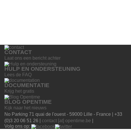
CONTACT
Laat ons een bericht achter
HULP EN ONDERSTEUNING
Lees de FAQ
DOCUMENTATIE
Krijg het gratis
BLOG OPENTIME
Kijk naar het nieuws
No Parking 71 quai de l'ouest - 59000 Lille - France | +33
(0)3 20 06 51 26 |
contact [at] opentime.be
|
Volg ons op: