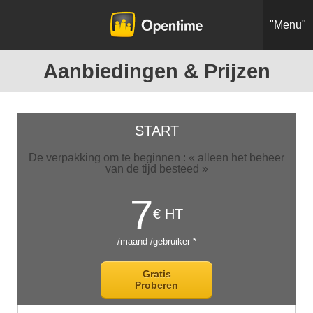
"Menu"
Aanbiedingen & Prijzen
START
De verpakking om te beginnen : « alleen het beheer
van de tijd besteed »
7
€ HT
/maand /gebruiker *
Gratis
Proberen