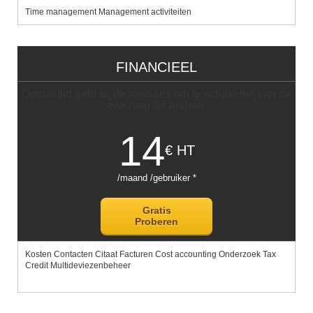
Time management Management activiteiten
FINANCIEEL
Omdat tijd geld is, de modules om te schakelen van de
ene naar de andere.
14
€ HT
/maand /gebruiker *
Gratis
Proberen
Kosten Contacten Citaat Facturen Cost accounting Onderzoek Tax
Credit Multideviezenbeheer